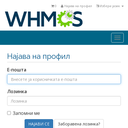
0
Најава на профил
Избери јазик
Togg
navi
Најава на профил
Е-пошта
Лозинка
Запомни ме
Заборавена лозинка?