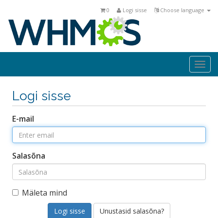
0
Logi sisse
Choose language
Togg
navi
Logi sisse
E-mail
Salasõna
Mäleta mind
Unustasid salasõna?