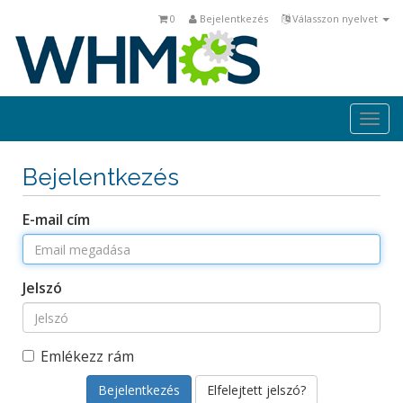
0
Bejelentkezés
Válasszon nyelvet
Togg
navi
Bejelentkezés
E-mail cím
Jelszó
Emlékezz rám
Elfelejtett jelszó?