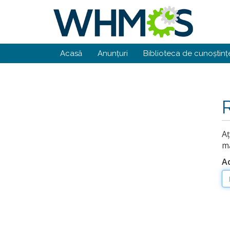
Acasă
Anunțuri
Biblioteca de cunoștinț
Aț
ma
A