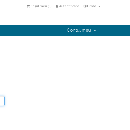
Coșul meu (
0
)
Autentificare
Limba
Contul meu