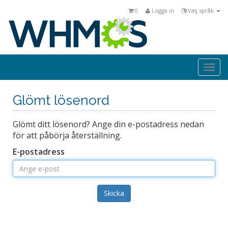
0
Logga in
Välj språk
Togg
navi
Glömt lösenord
Glömt ditt lösenord? Ange din e-postadress nedan
för att påbörja återställning.
E-postadress
Skicka